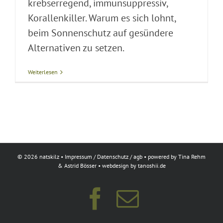
krebserregend, immunsuppressiv,
Korallenkiller. Warum es sich lohnt,
beim Sonnenschutz auf gesündere
Alternativen zu setzen.
Weiterlesen
©
2026 natskilz •
Impressum
/
Datenschutz
/
agb
• powered by
Tina Rehm
&
Astrid Bösser
• webdesign by
tanoshii.de
Facebook
E-
Mail