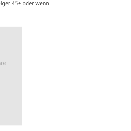
teiger 45+ oder wenn
hre