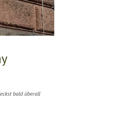
ay
ckst bald überall