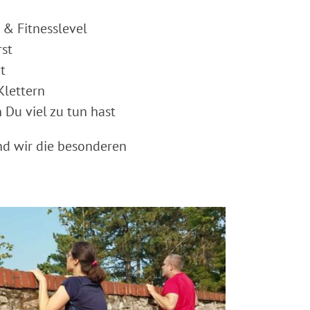
- & Fitnesslevel
rst
t
Klettern
 Du viel zu tun hast
nd wir die besonderen